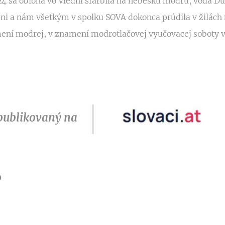
24 sa obloha vo Viedni sfarbila na nebeskú modrú, voda Dun
 a nám všetkým v spolku SOVA dokonca prúdila v žilách m
mení modrej, v znamení modrotlačovej vyučovacej soboty v
publikovaný na