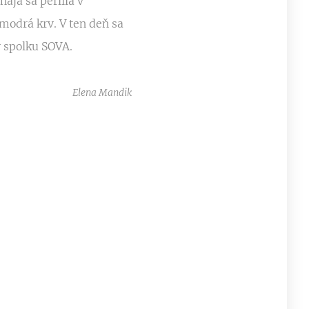
aja sa perlila v
odrá krv. V ten deň sa
 spolku SOVA.
Elena Mandik