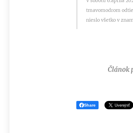
V sobotu 6.apríla 20
tmavomodrom odtieni
nieslo všetko v zna
Článok 
Share