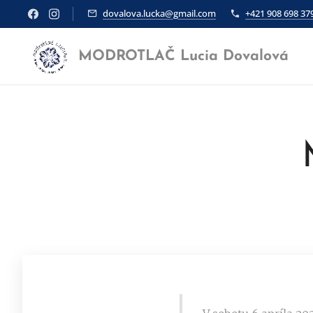
dovalova.lucka@gmail.com
+421 908 698 37
MODROTLAČ Lucia Dovalová