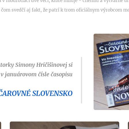
 v modrotlači dve veci, ktoré miluje - chémiu a výtvarné um
o čom svedčí aj fakt, že patrí k trom oficiálnym výrobcom m
torky Simony Hričišinovej si
 v januárovom čísle časopisu
ČAROVNÉ SLOVENSKO