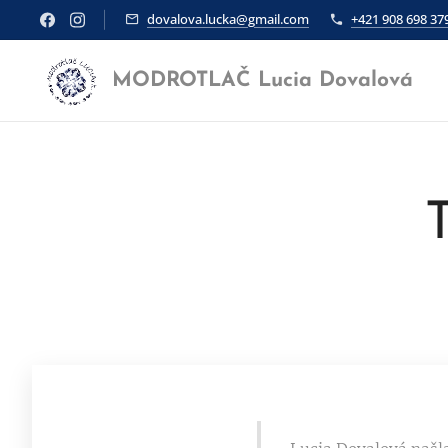
dovalova.lucka@gmail.com
+421 908 698 37
MODROTLAČ Lucia Dovalová