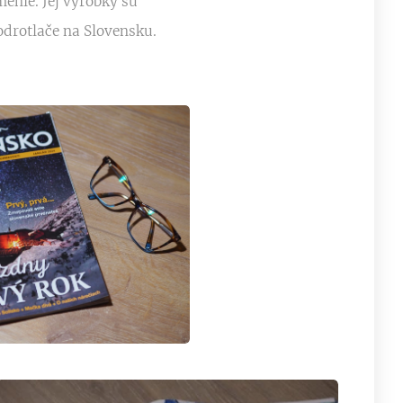
enie. Jej výrobky sú
odrotlače na Slovensku.