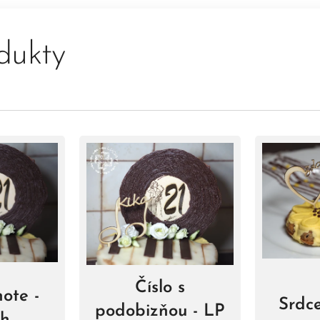
dukty
Číslo s
ote -
Srdce
podobizňou - LP