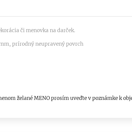
dekorácia či menovka na darček.
 2mm, prírodný neupravený povrch
s menom želané MENO prosím uveďte v poznámke k obj