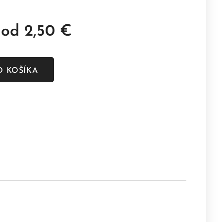
 od
2,50
€
O KOŠÍKA