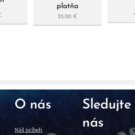
ch
platňa
€
25,00
€
O nás
Sledujte
nás
Náš príbeh