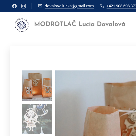
dovalova.lucka@gmail.com
+421 908 698 37
MODROTLAČ Lucia Dovalová