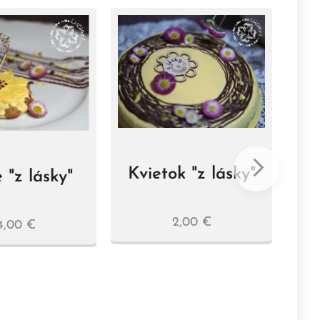
Kvietok "z lásky"
 "z lásky"
k
2,00
€
4,00
€