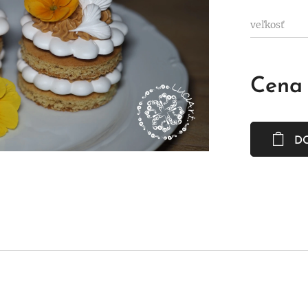
veľkosť
Cena
D