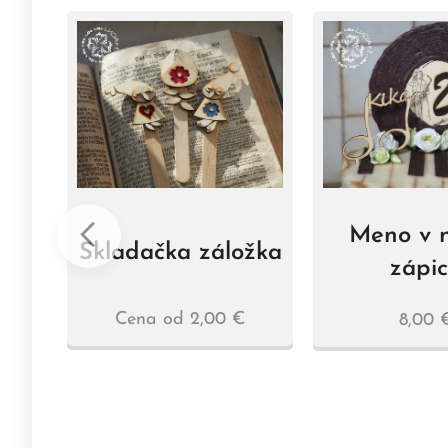
Meno v n
Skladačka záložka
zápi
čka
Cena od
2,00
€
8,00