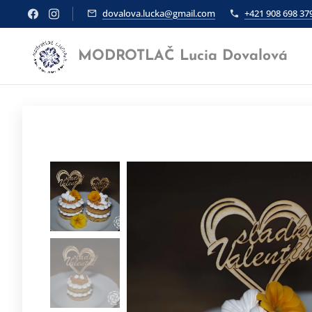
dovalova.lucka@gmail.com
+421 908 698 37
MODROTLAČ Lucia Dovalová