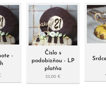
Číslo s
ote -
Srdce
podobizňou - LP
ch
platňa
€
25,00
€