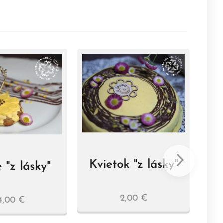
Kvietok "z lásky"
 "z lásky"
k
2,00
€
4,00
€