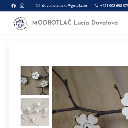
dovalova.lucka@gmail.com
+421 908 698 37
MODROTLAČ Lucia Dovalová