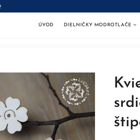
9
ÚVOD
DIELNIČKY MODROTLAČE
Kvi
srd
šti