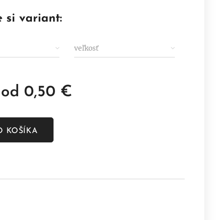
 si variant:
veľkosť
 od
0,50
€
O KOŠÍKA