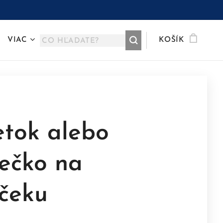
VIAC
KOŠÍK
etok alebo
iečko na
pčeku