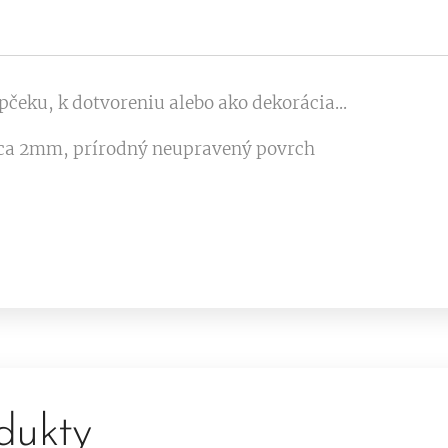
pčeku, k dotvoreniu alebo ako dekorácia...
 cca 2mm, prírodný neupravený povrch
dukty