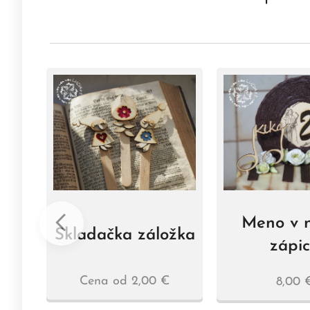
Meno v n
Skladačka záložka
zápi
čka
Cena od
2,00
€
8,00