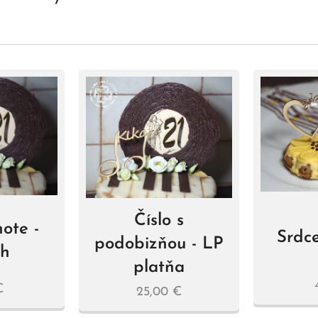
Číslo s
ote -
Srdce
podobizňou - LP
ch
platňa
€
25,00
€