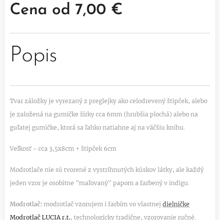
Cena od
7,00
€
Popis
Tvar záložky je vyrezaný z preglejky ako celodrevený štipček, alebo
je založená na gumičke šírky cca 6mm (hrubšia plochá) alebo na
guľatej gumičke, ktorá sa ľahko natiahne aj na väčšiu knihu.
Veľkosť - cca 3,5x8cm + štipček 6cm
Modrotlače nie sú tvorené z vystrihnutých kúskov látky, ale každý
jeden vzor je osobitne "maľovaný" papom a farbený v indigu.
Modrotlač:
modrotlač vzorujem i farbím vo vlastnej
dielničke
Modrotlač LUCIA r.t.
, technologicky tradične, vzorovanie ručné.