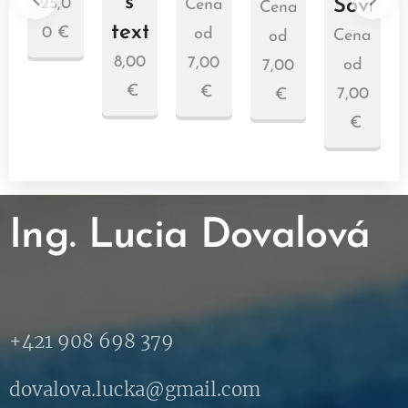
s
Sovičky
25,0
Cena
Cena
textom
0
€
od
Cena
od
8,00
7,00
od
7,00
€
€
7,00
€
€
Ing. Lucia Dovalová
+421 908 698 379
dovalova.lucka@gmail.com