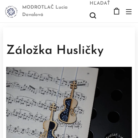
HĽADAŤ
MODROTLAČ Lucia
Dovalová
Záložka Husličky