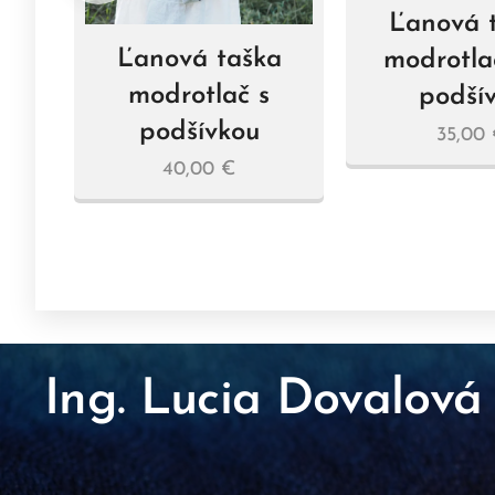
Ľanová 
Ľanová taška
modrotla
a
modrotlač s
podší
podšívkou
35,00
40,00
€
Ing. Lucia Dovalová