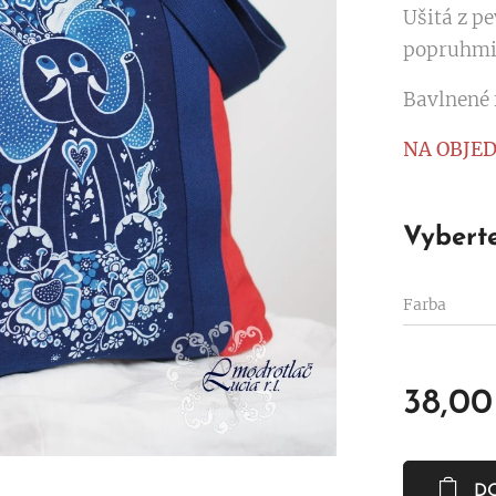
Ušitá z p
popruhmi/
Bavlnené 
NA OBJE
Vyberte
Farba
38,00
D