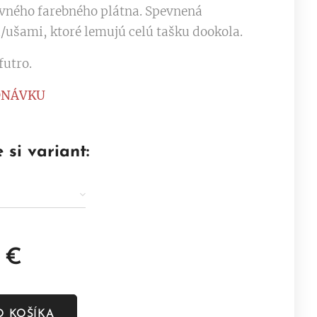
evného farebného plátna. Spevnená
ušami, ktoré lemujú celú tašku dookola.
futro.
DNÁVKU
 si variant:
€
O KOŠÍKA