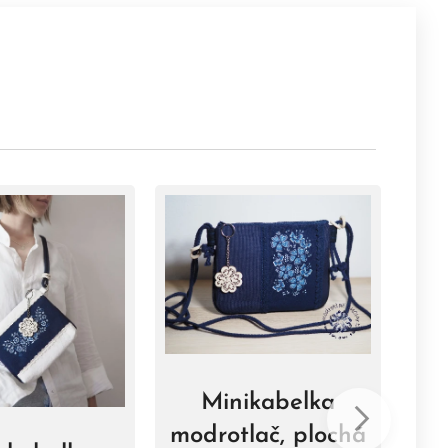
Minikabelka
modrotlač, plochá