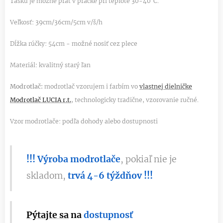
Tašku je možné prať v práčke pri teplote 30-40°C.
Veľkosť: 39cm/36cm/5cm v/š/h
Dĺžka rúčky: 54cm - možné nosiť cez plece
Materiál: kvalitný starý ľan
Modrotlač:
modrotlač vzorujem i farbím vo
vlastnej dielničke
Modrotlač LUCIA r.t.
, technologicky tradične, vzorovanie ručné.
Vzor modrotlače: podľa dohody alebo dostupnosti
!!! Výroba modrotlače
, pokiaľ nie je
skladom,
trvá 4-6 týždňov !!!
Pýtajte
sa
na
dostupnosť