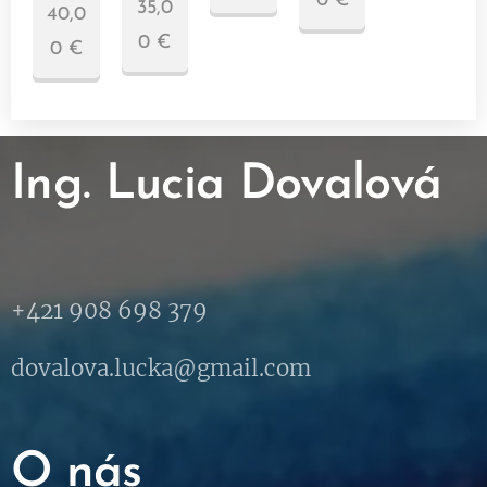
0
€
35,0
40,0
0
€
0
€
Ing. Lucia Dovalová
+421 908 698 379
dovalova.lucka@gmail.com
O nás