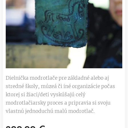
Dielnička modrotlače pre základné alebo aj
stredné školy, múzeá či iné organizácie počas
ktorej si žiaci/deti vyskúšajú celý
modrotlačiarsky proces a pripravia si svoju
vlastnú jednoduchú malú modrotlač.