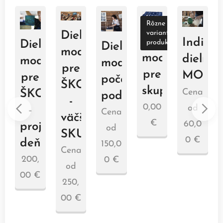
Rôzne
varianty
Dielnička
Dielnička
lnička
Individ
produktov
Dielnička
Dielnička
modrotlače
modrotlače
rotlače
dielnič
modrotlače
modrotlače
pre
AČE
pre
MODR
pre
počas
ŠKOLY
skupinu
OLY
Cena
ŠKOLY
podujatia
-
0,00
od
-
Cena
väčšia
€
IEDA
60,0
projektový
od
SKUPINA
0
€
a
deň
150,0
Cena
200,
0
€
od
00
€
250,
00
€