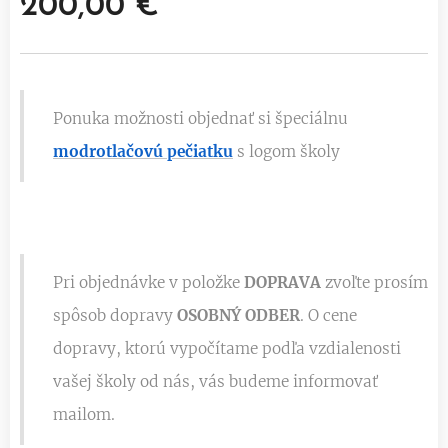
200,00
€
Ponuka možnosti objednať si špeciálnu
modrotlačovú pečiatku
s logom školy
Pri objednávke v položke
DOPRAVA
zvoľte prosím
spôsob dopravy
OSOBNÝ ODBER
. O c
ene
dopravy, ktorú vypočítame podľa vzdialenosti
vašej školy od nás, vás budeme informovať
mailom.