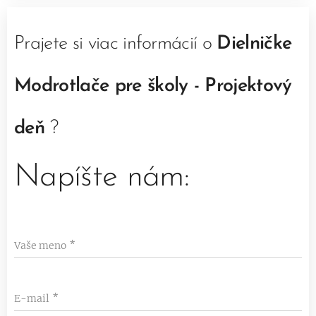
Prajete si viac informácií o
D
ielničke
Modrotlače pre školy - Projektový
deň
?
Napíšte nám:
Vaše meno
E-mail