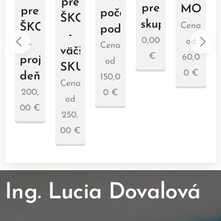
pre
AČE
pre
MODR
pre
počas
ŠKOLY
skupinu
OLY
Cena
ŠKOLY
podujatia
-
0,00
od
-
Cena
väčšia
€
IEDA
60,0
projektový
od
SKUPINA
0
€
a
deň
150,0
Cena
200,
0
€
od
00
€
250,
00
€
Ing. Lucia Dovalová