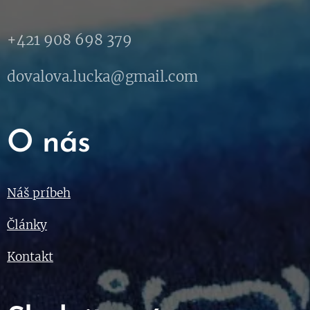
+421 908 698 379
dovalova.lucka@gmail.com
O nás
Náš príbeh
Články
Kontakt