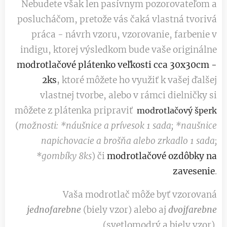
Nebudete však len pasívnym pozorovateľom a
poslucháčom, pretože vás čaká vlastná tvorivá
práca - návrh vzoru, vzorovanie, farbenie v
indigu, ktorej výsledkom bude vaše originálne
modrotlačové plátenko veľkosti cca 30x30cm -
2ks
,
ktoré
môžete ho využiť k vašej ďalšej
vlastnej tvorbe, alebo v rámci dielničky si
môžete z plátenka pripraviť
modrotlačový šperk
(
možnosti: *náušnice a prívesok 1 sada; *naušnice
napichovacie a brošňa alebo zrkadlo 1 sada;
*gombíky 8ks
) či
modrotlačové ozdôbky na
zavesenie
.
Vaša modrotlač môže byť vzorovaná
jednofarebne
(biely vzor) alebo aj
dvojfarebne
(svetlomodrý a biely vzor).