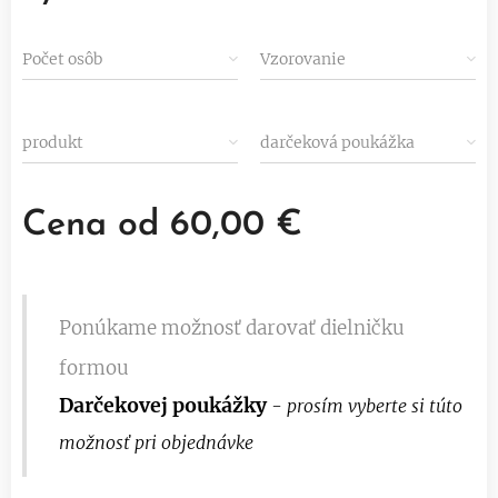
Počet osôb
Vzorovanie
produkt
darčeková poukážka
Cena od
60,00
€
Ponúkame možnosť darovať dielničku
formou
Darčekovej poukážky
- prosím vyberte si túto
možnosť pri objednávke