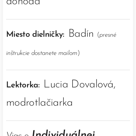
dohoda
Badín
Miesto dielničky:
(
presné
inštrukcie dostanete mailom
)
Lucia Dovalová,
Lektorka:
modrotlačiarka
Individuálnej
Viac o